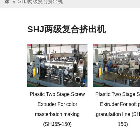
家
»
SHJ两级复合挤出机
SHJ两级复合挤出机
Plastic Two Stage Screw
Plastic Two Stage 
Extruder For color
Extruder For soft 
masterbatch making
granulation line
(
SH
(
SHJ65-150
)
150
)