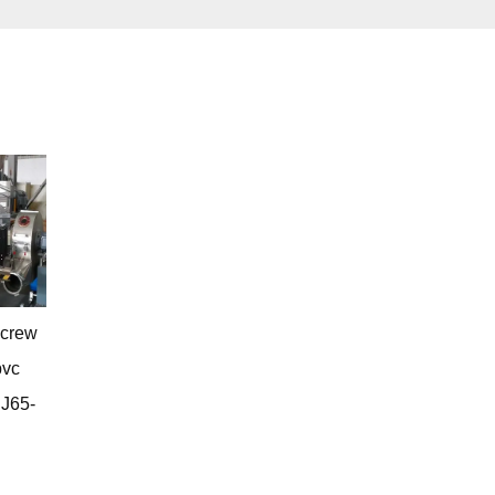
Screw
pvc
J65-