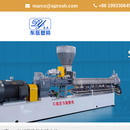
+86 19933064
marco@sjzrxsh.com