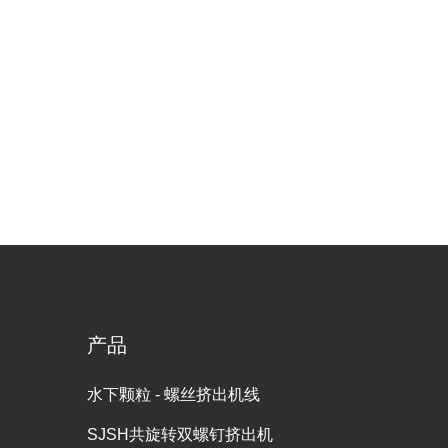
产品
水下颗粒 - 螺丝挤出机线
SJSH共旋转双螺钉挤出机